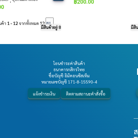
,
฿
200.00
00
นค้า
1 - 12
จากทั้งหมด
12
มีสินค้าอยู่ 8
มีสิ
โอนชำระค่าสินค้า
ธนาคารกสิกรไทย
ชื่อบัญชี อิมิคอนซิสเท็ม
หมายเลขบัญชี
171-8-15590-4
แจ้งชำระเงิน
ติดตามสถานะคำสั่งซื้อ
ส