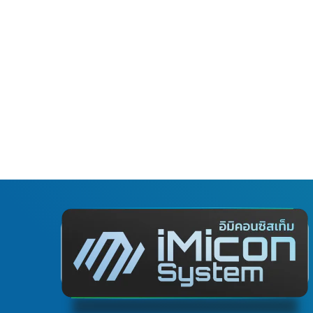
ดูรายละเอียดสินค้า
สาย Data USB-A to USB-Micro (100cm)
Connector/Mounting Bracket
โมดูล เซนเซอร์ อะไหล่
,
฿
45.00