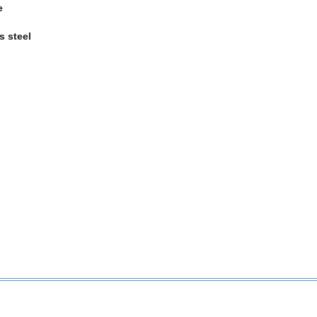
e
s steel