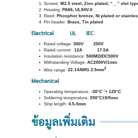
Screws:
M2.5 steel, Zinc plated, “__” slot typ
Housing:
PA66, UL94V-0
Reed:
Phosphor bronze, Ni plated or stainles
Pin header:
Brass, Tin plated
Electrical UL IEC
Rated voltage:
300V 250V
Rated current:
12A 17.5A
Insulation resistance:
500MΩ/DC500V
Withstanding Voltage:
AC2000V/1min
2
Wire range:
22-14AWG 2.5mm
Mechanical
Operating temperature:
-30°C ˜+ 120°C
Soldering temperature:
250°C±5/5sec
Strip length:
4.5-5mm
ข้อมูลเพิ่มเติม