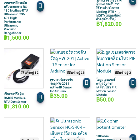
Sensor เซ็นเซอร์วัด
เซนเซอร์วัดระดับ
ฝุ่น IoT รองรับการ
หรือระยะทาง RS-
ใช้งานโปรโตคอล
485 Modbus-RTU
Modbus-RTU /
Ultrasonic DYP-
MQTT (โมเดลปุ่มตั้ง
A01 High
ค่าอยู่ด้านข้าง)
Performance
฿
1,820.00
Ultrasonic
Precision
Rangefinder
฿
1,500.00
มีสินค้าอยู่ 12
มีสินค้าอยู่ 18
มีสินค้าอยู่ 2
เซนเซอร์ตรวจจับ
โมดูลเซนเซอร์
วัตถุ HW-201 |
ตรวจจับการ
Active IR Sensor
เคลื่อนไหว PIR
for Arduino
Motion Sensor
เซ็นเซอร์วัดฝุ่น
฿
35.00
Module
RS485 Modbus-
฿
50.00
RTU Dust Sensor
฿
1,810.00
10k ohm
potentiometer