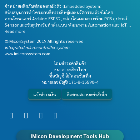
จำหน่ายผลิตภัณฑ์สมองกลฝังตัว (Embedded System)
สนับสนุนการทำโครงงานสิ่งประดิษฐ์และนวัตกรรม ด้วยไมโคร
คอนโทรลเลอร์ Arduino ESP32, กล่องใส่แผงวงจรพร้อม PCB อุปกรณ์
Sensor และวัสดุสำหรับทำต้นแบบ พัฒนางาน Automation และ IoT …
Read more
©iMiconSystem 2019 All rights reserved
integrated microcontroller system
www.imiconsystem.com
โอนชำระค่าสินค้า
ธนาคารกสิกรไทย
ชื่อบัญชี อิมิคอนซิสเท็ม
หมายเลขบัญชี
171-8-15590-4
แจ้งชำระเงิน
ติดตามสถานะคำสั่งซื้อ
iMicon Development Tools Hub