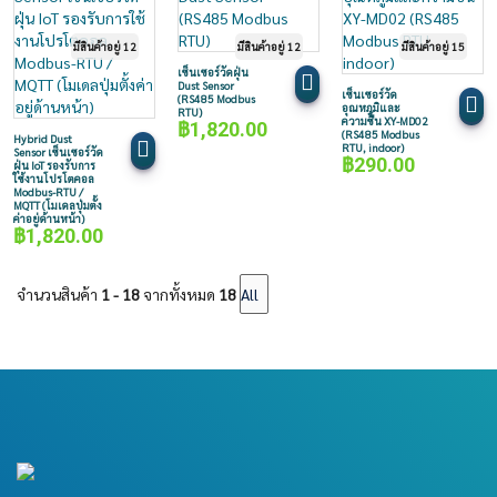
มีสินค้าอยู่ 12
มีสินค้าอยู่ 12
มีสินค้าอยู่ 15
เซ็นเซอร์วัดฝุ่น
Dust Sensor
เซ็นเซอร์วัด
(RS485 Modbus
อุณหภูมิและ
RTU)
ความชื้น XY-MD02
฿
1,820.00
(RS485 Modbus
Hybrid Dust
RTU, indoor)
Sensor เซ็นเซอร์วัด
฿
290.00
ฝุ่น IoT รองรับการ
ใช้งานโปรโตคอล
Modbus-RTU /
MQTT (โมเดลปุ่มตั้ง
ค่าอยู่ด้านหน้า)
฿
1,820.00
จำนวนสินค้า
1 - 18
จากทั้งหมด
18