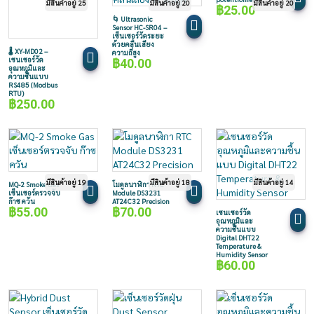
มีสินค้าอยู่ 25
มีสินค้าอยู่ 20
มีสินค้าอยู่ 20
฿
25.00
🌀 Ultrasonic
Sensor HC-SR04 –
เซ็นเซอร์วัดระยะ
ด้วยคลื่นเสียง
🌡️ XY-MD02 –
ความถี่สูง
เซนเซอร์วัด
฿
40.00
อุณหภูมิและ
ความชื้นแบบ
RS485 (Modbus
RTU)
฿
250.00
มีสินค้าอยู่ 19
มีสินค้าอยู่ 18
มีสินค้าอยู่ 14
MQ-2 Smoke Gas
โมดูลนาฬิกา RTC
เซ็นเซอร์ตรวจจับ
Module DS3231
ก๊าซ ควัน
AT24C32 Precision
฿
55.00
฿
70.00
เซนเซอร์วัด
อุณหภูมิและ
ความชื้นแบบ
Digital DHT22
Temperature &
Humidity Sensor
฿
60.00