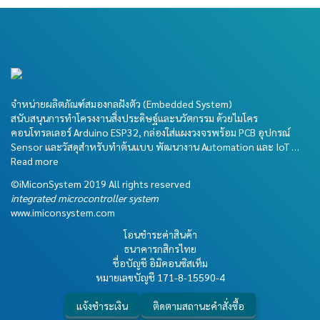
จำหน่ายผลิตภัณฑ์สมองกลฝังตัว (Embedded System)
สนับสนุนการทำโครงงานสิ่งประดิษฐ์และนวัตกรรม ด้วยไมโคร
คอนโทรลเลอร์ Arduino ESP32, กล่องใส่แผงวงจรพร้อม PCB อุปกรณ์
Sensor และวัสดุสำหรับทำต้นแบบ พัฒนางาน Automation และ IoT …
Read more
©iMiconSystem 2019 All rights reserved
integrated microcontroller system
www.imiconsystem.com
โอนชำระค่าสินค้า
ธนาคารกสิกรไทย
ชื่อบัญชี อิมิคอนซิสเท็ม
หมายเลขบัญชี
171-8-15590-4
แจ้งชำระเงิน
ติดตามสถานะคำสั่งซื้อ