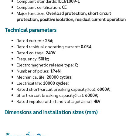
Compliant standards:
IEC61009-1
Compliant certification:
CE
Major function:
Overload protection, short circuit
protection, positive isolation, residual current operation
Technical parameters
Rated current:
25A;
Rated residual operating current:
0.03A;
Rated voltage:
240V
Frequency:
50Hz;
Electromagnetic release type:
C;
Number of poles:
1P+N;
Mechanical life:
20000 cycles;
Electrical life:
10000 cycles;
Rated short-circuit breaking capacity(Icu):
6000A;
Short-circuit breaking capacity(Ics):
6000A;
Rated impulse withstand voltage(Uimp):
4kV
Dimensions and installation sizes (mm)