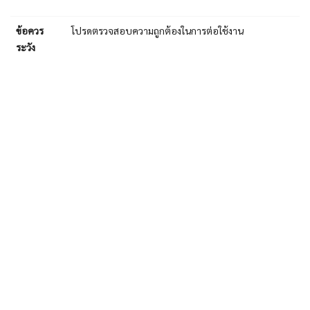
ข้อควร
โปรดตรวจสอบความถูกต้องในการต่อใช้งาน
ระวัง
มีสินค้าอยู่ 8
NXB-40 C25A
Miniature Circuit
breaker Single
mode 1P+N
฿
200.00