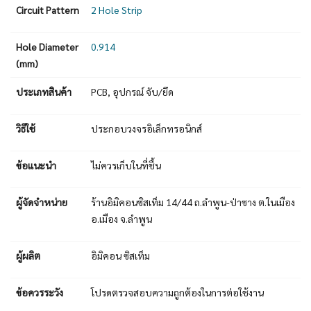
Circuit Pattern
2 Hole Strip
Hole Diameter
0.914
(mm)
ประเภทสินค้า
PCB, อุปกรณ์ จับ/ยึด
วิธีใช้
ประกอบวงจรอิเล็กทรอนิกส์
ข้อแนะนำ
ไม่ควรเก็บในที่ชื้น
ผู้จัดจำหน่าย
ร้านอิมิคอนซิสเท็ม 14/44 ถ.ลำพูน-ป่าซาง ต.ในเมือง
อ.เมือง จ.ลำพูน
ผู้ผลิต
อิมิคอน ซิสเท็ม
ข้อควรระวัง
โปรดตรวจสอบความถูกต้องในการต่อใช้งาน