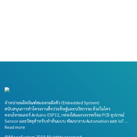
บอร์ด Esp32
บอร์ด Arduino
NodeMCU
Nano ProtoPCB
มีสินค้าอยู่ 5
มีสินค้าอยู่ 2
ProtoPCB พร้อม
พร้อมกล่องและชุด
กล่องและชุด
ประมวลผล
ประมวลผล
฿
685.00
฿
710.00
จำหน่ายผลิตภัณฑ์สมองกลฝังตัว (Embedded System)
สนับสนุนการทำโครงงานสิ่งประดิษฐ์และนวัตกรรม ด้วยไมโคร
คอนโทรลเลอร์ Arduino ESP32, กล่องใส่แผงวงจรพร้อม PCB อุปกรณ์
Sensor และวัสดุสำหรับทำต้นแบบ พัฒนางาน Automation และ IoT …
Read more
©iMiconSystem 2019 All rights reserved