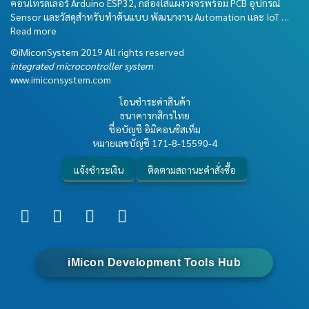
คอนโทรลเลอร์ Arduino ESP32, กล่องใส่แผงวงจรพร้อม PCB อุปกรณ์
Sensor และวัสดุสำหรับทำต้นแบบ พัฒนางาน Automation และ IoT …
Read more
©iMiconSystem 2019 All rights reserved
integrated microcontroller system
www.imiconsystem.com
โอนชำระค่าสินค้า
ธนาคารกสิกรไทย
ชื่อบัญชี อิมิคอนซิสเท็ม
หมายเลขบัญชี
171-8-15590-4
แจ้งชำระเงิน
ติดตามสถานะคำสั่งซื้อ
iMicon Development Tools Hub