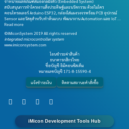
จำหน่ายผลิตภัณฑ์สมองกลฝังตัว (Embedded System)
สนับสนุนการทำโครงงานสิ่งประดิษฐ์และนวัตกรรม ด้วยไมโคร
คอนโทรลเลอร์ Arduino ESP32, กล่องใส่แผงวงจรพร้อม PCB อุปกรณ์
Sensor และวัสดุสำหรับทำต้นแบบ พัฒนางาน Automation และ IoT …
Read more
©iMiconSystem 2019 All rights reserved
integrated microcontroller system
www.imiconsystem.com
โอนชำระค่าสินค้า
ธนาคารกสิกรไทย
ชื่อบัญชี อิมิคอนซิสเท็ม
หมายเลขบัญชี
171-8-15590-4
แจ้งชำระเงิน
ติดตามสถานะคำสั่งซื้อ
iMicon Development Tools Hub