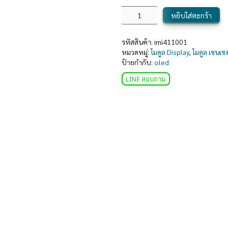
หยิบใส่ตะกร้า
รหัสสินค้า:
imi411001
หมวดหมู่:
โมดูล Display
,
โมดูล เซนเซ
ป้ายกำกับ:
oled
LINE สอบถาม