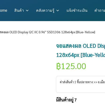
ome
สินค้า
คลังความรู้
แจ้งชำระเงิน
คำถาม
ดงผล OLED Display I2C IIC 0.96″ SSD1306 128x64px [Blue-Yellow]
จอแสดงผล OLED Displ
128x64px [Blue-Yell
฿
125.00
ค่าส่งสินค้า
1
ชิ้นปลายทาง >> อ.
เมือ
มีสินค้าอยู่ 7