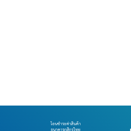
สาย Data USB-A to
สาย Data USB-A to
USB-C (50cm)
USB-Micro (100cm)
w
Connector/Mounting
โมดูล
Connector/Mounting
โ
,
,
Bracket
เซนเซอร์
Bracket
เ
P32
อะไหล่
อ
เซนเซอร์
฿
45.00
฿
45.00
่
นค้าอยู่ 20
มีสินค้าอยู่ 14
มีสินค
โอนชำระค่าสินค้า
ธนาคารกสิกรไทย