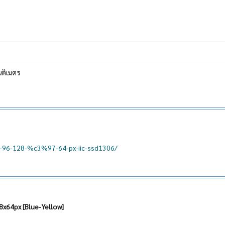
นติเมตร
0-96-128-%c3%97-64-px-iic-ssd1306/
8x64px [Blue-Yellow]