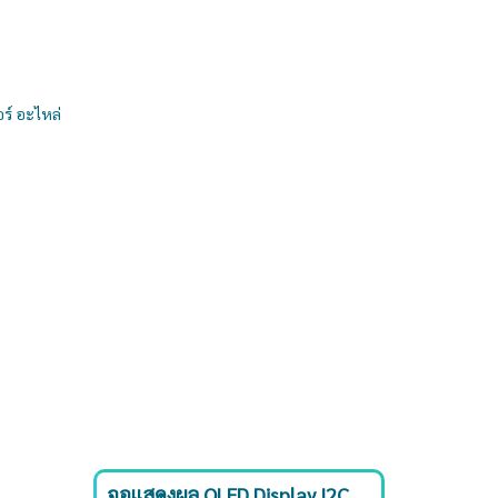
อร์ อะไหล่
จอแสดงผล OLED Display I2C