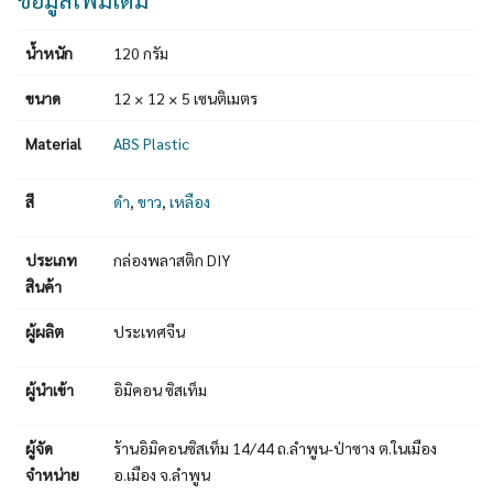
น้ำหนัก
120 กรัม
ขนาด
12 × 12 × 5 เซนติเมตร
Material
ABS Plastic
สี
ดำ
,
ขาว
,
เหลือง
ประเภท
กล่องพลาสติก DIY
สินค้า
ผู้ผลิต
ประเทศจีน
ผู้นำเข้า
อิมิคอน ซิสเท็ม
ผู้จัด
ร้านอิมิคอนซิสเท็ม 14/44 ถ.ลำพูน-ป่าซาง ต.ในเมือง
จำหน่าย
อ.เมือง จ.ลำพูน