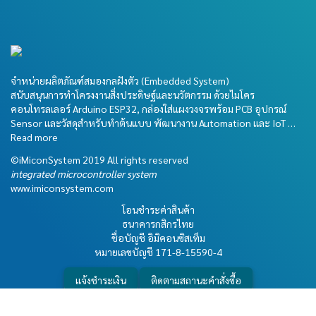
จำหน่ายผลิตภัณฑ์สมองกลฝังตัว (Embedded System)
สนับสนุนการทำโครงงานสิ่งประดิษฐ์และนวัตกรรม ด้วยไมโคร
คอนโทรลเลอร์ Arduino ESP32, กล่องใส่แผงวงจรพร้อม PCB อุปกรณ์
Sensor และวัสดุสำหรับทำต้นแบบ พัฒนางาน Automation และ IoT …
Read more
©iMiconSystem 2019 All rights reserved
integrated microcontroller system
www.imiconsystem.com
โอนชำระค่าสินค้า
ธนาคารกสิกรไทย
ชื่อบัญชี อิมิคอนซิสเท็ม
หมายเลขบัญชี
171-8-15590-4
แจ้งชำระเงิน
ติดตามสถานะคำสั่งซื้อ