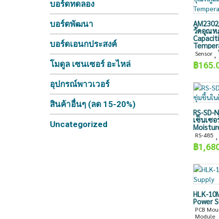
บอร์ดทดลอง
AM2302/
บอร์ดพัฒนา
วัดอุณห
Capacit
บอร์ดเอนกประสงค์
Tempera
Sensor
,
โมดูล เซนเซอร์ อะไหล่
฿
165.
อุปกรณ์พาวเวอร์
สินค้าอื่นๆ (ลด 15-20%)
RS-SD-N
เซ็นเซอร
Uncategorized
Moistur
RS-485
,
฿
1,68
HLK-10
Power S
PCB Moun
Module