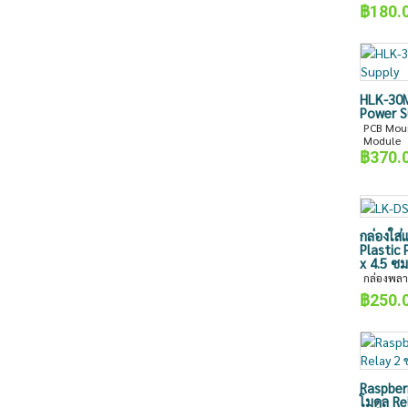
฿
180.
HLK-30M
Power S
PCB Moun
Module
฿
370.
กล่องใส
Plastic 
x 4.5 ซม
กล่องพลา
฿
250.
Raspber
โมดูล Re